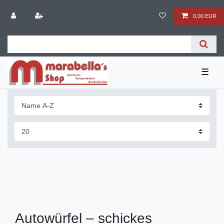
0,00 EUR
☰
Autowürfel – schickes