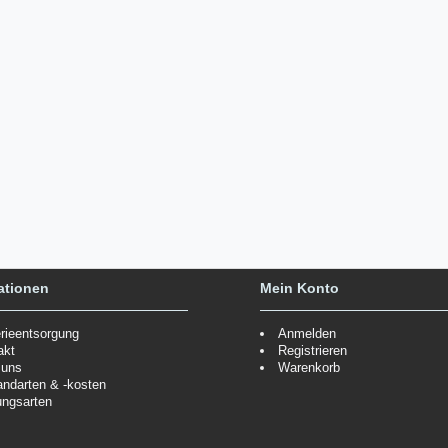
ationen
Mein Konto
erieentsorgung
Anmelden
akt
Registrieren
 uns
Warenkorb
andarten & -kosten
ungsarten