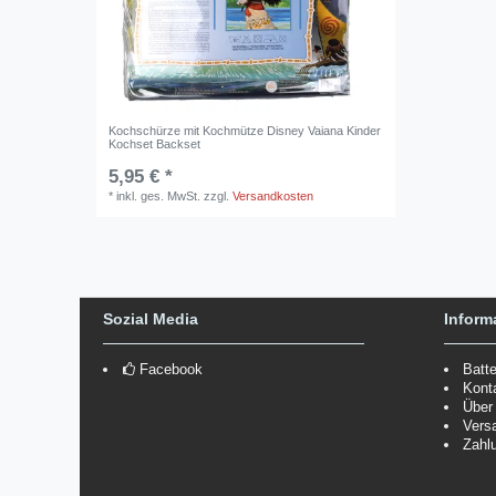
Kochschürze mit Kochmütze Disney Vaiana Kinder
Kochset Backset
5,95 € *
*
inkl. ges. MwSt.
zzgl.
Versandkosten
Sozial Media
Inform
Facebook
Batt
Kont
Über
Vers
Zahl