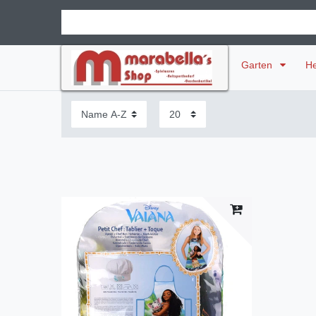
Garten
H