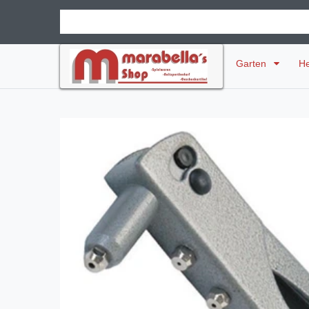
Garten
H