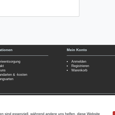
ationen
Mein Konto
erieentsorgung
Anmelden
akt
Registrieren
 uns
Warenkorb
andarten & -kosten
ungsarten
Zahlungsmöglichkeiten
ppe.
Mehr Informationen
Wir behalten uns das Recht vor
Informationen
en sind essenziell, während andere uns helfen, diese Website