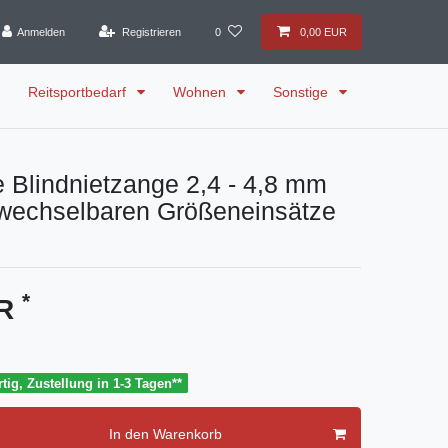
Anmelden
Registrieren
0
0,00 EUR
Reitsportbedarf
Wohnen
Sonstige
 Blindnietzange 2,4 - 4,8 mm
swechselbaren Größeneinsätze
*
UR
tig, Zustellung in 1-3 Tagen**
In den Warenkorb