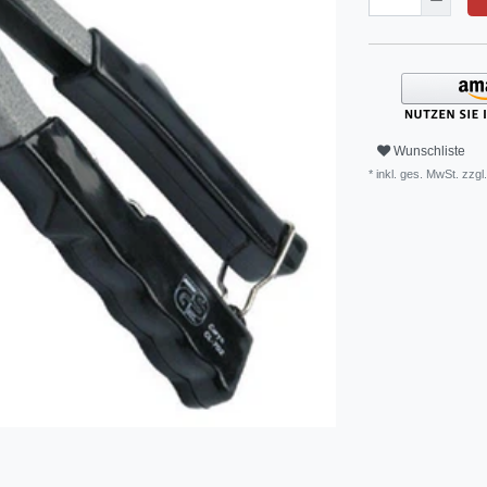
Wunschliste
* inkl. ges. MwSt. zzgl.