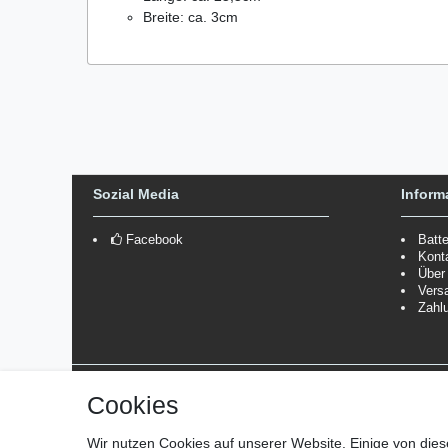
Breite: ca. 3cm
Sozial Media
Inform
Facebook
Batt
Kont
Über
Vers
Zahl
Versanddienstleister
Cookies
*Lieferzeit: 1-3 Werktage / 4-5 Werktage - je nach Artikelgru
Wir nutzen Cookies auf unserer Website. Einige von dies