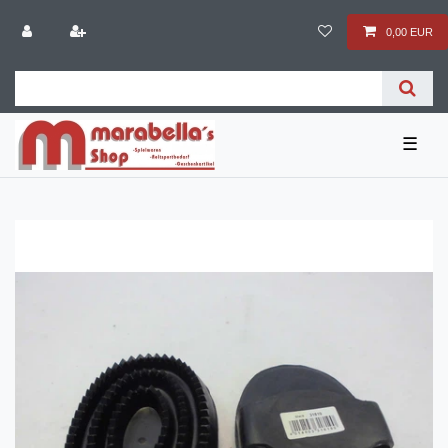
0,00 EUR
☰