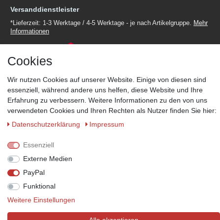
Versanddienstleister
*Lieferzeit: 1-3 Werktage / 4-5 Werktage - je nach Artikelgruppe.
Mehr
Informationen
Cookies
Wir nutzen Cookies auf unserer Website. Einige von diesen sind
essenziell, während andere uns helfen, diese Website und Ihre
Zahlungsmöglichkeiten
Erfahrung zu verbessern. Weitere Informationen zu den von uns
Wir behalten uns das Recht vor im Einzelfall bestimmte
verwendeten Cookies und Ihren Rechten als Nutzer finden Sie hier:
Zahlungsarten auszuschließen.
Mehr Informationen
Daten­schutz­erklärung
Impressum
Essenziell
Externe Medien
© Copyright 2026 Marabella´s | Alle Rechte vorbehalten. | Grundpreise
PayPal
siehe Artikeldetails.
Funktional
Weitere Einstellungen