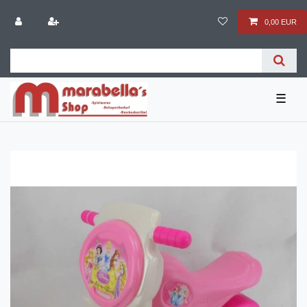
0,00 EUR
☰