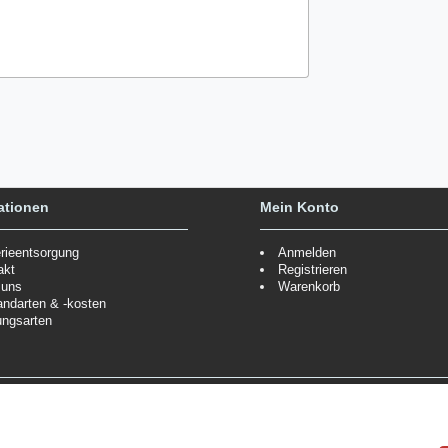
ationen
Mein Konto
erieentsorgung
Anmelden
akt
Registrieren
 uns
Warenkorb
andarten & -kosten
ungsarten
Zahlungsmöglichkeiten
ppe.
Mehr Informationen
Wir behalten uns das Recht vor
Informationen