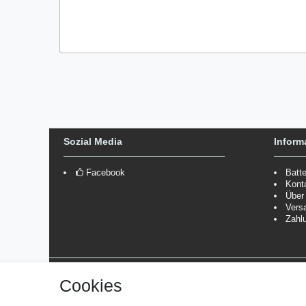
Sozial Media
Inform
Facebook
Batt
Kont
Über
Vers
Zahl
Versanddienstleister
Cookies
*Lieferzeit: 1-3 Werktage / 4-5 Werktage - je nach Artikelgru