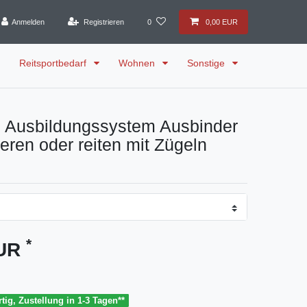
Anmelden
Registrieren
0
0,00 EUR
Reitsportbedarf
Wohnen
Sonstige
Ausbildungssystem Ausbinder
eren oder reiten mit Zügeln
*
EUR
tig, Zustellung in 1-3 Tagen**