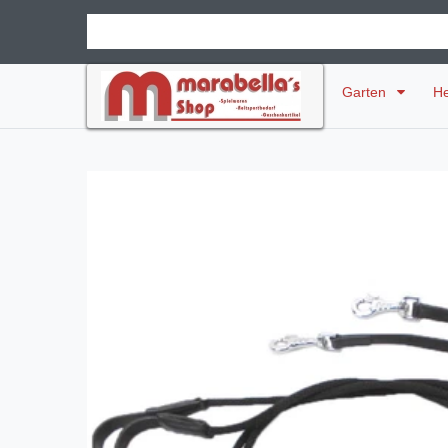
Garten
H