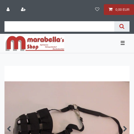
0,00 EUR
☰