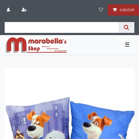
0,00 EUR
☰