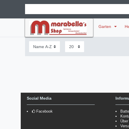
Garten
H
Sozial Media
Inform
Facebook
Batt
Kont
Über
Vers