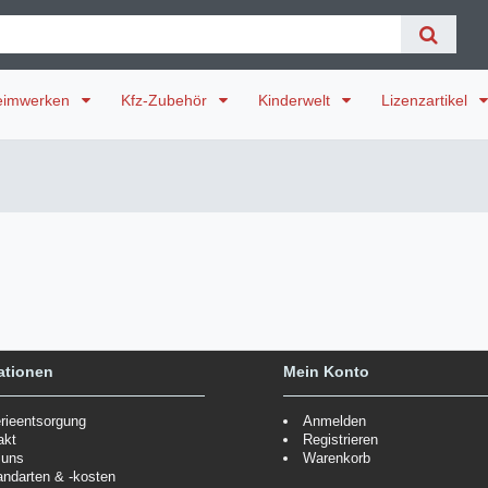
eimwerken
Kfz-Zubehör
Kinderwelt
Lizenzartikel
ationen
Mein Konto
erieentsorgung
Anmelden
akt
Registrieren
 uns
Warenkorb
andarten & -kosten