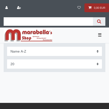
0,00 EUR
☰