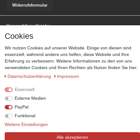
Widerrufsformular
Versanddienstleister
Cookies
*Lieferzeit: 1-3 Werktage / 4-5 Werktage - je nach Artikelgruppe.
Mehr
Informationen
Wir nutzen Cookies auf unserer Website. Einige von diesen sind
essenziell, während andere uns helfen, diese Website und Ihre
Erfahrung zu verbessern. Weitere Informationen zu den von uns
verwendeten Cookies und Ihren Rechten als Nutzer finden Sie hier:
Daten­schutz­erklärung
Impressum
Zahlungsmöglichkeiten
Wir behalten uns das Recht vor im Einzelfall bestimmte
Essenziell
Zahlungsarten auszuschließen.
Mehr Informationen
Externe Medien
PayPal
Funktional
© Copyright 2026 Marabella´s | Alle Rechte vorbehalten. | Grundpreise
Weitere Einstellungen
siehe Artikeldetails.
Alle akzeptieren