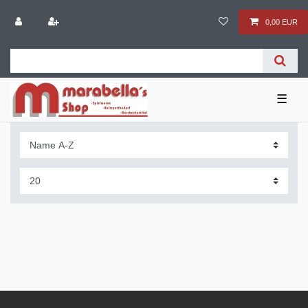
0,00 EUR
☰