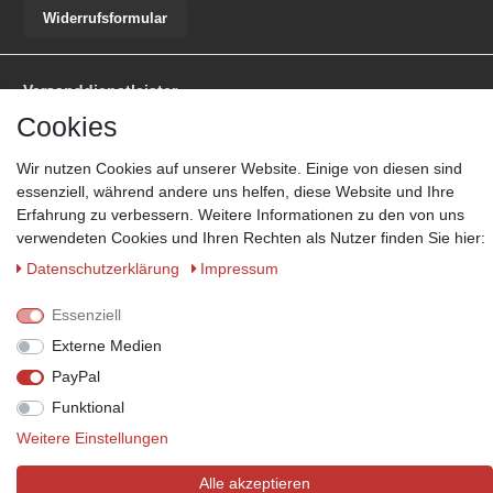
Widerrufsformular
Versanddienstleister
Cookies
*Lieferzeit: 1-3 Werktage / 4-5 Werktage - je nach Artikelgruppe.
Mehr
Informationen
Wir nutzen Cookies auf unserer Website. Einige von diesen sind
essenziell, während andere uns helfen, diese Website und Ihre
Erfahrung zu verbessern. Weitere Informationen zu den von uns
verwendeten Cookies und Ihren Rechten als Nutzer finden Sie hier:
Daten­schutz­erklärung
Impressum
Zahlungsmöglichkeiten
Wir behalten uns das Recht vor im Einzelfall bestimmte
Essenziell
Zahlungsarten auszuschließen.
Mehr Informationen
Externe Medien
PayPal
Funktional
© Copyright 2026 Marabella´s | Alle Rechte vorbehalten. | Grundpreise
Weitere Einstellungen
siehe Artikeldetails.
Alle akzeptieren