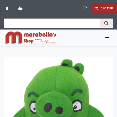
0,00 EUR
☰