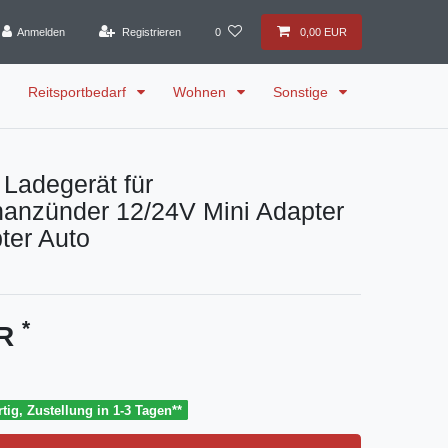
Anmelden
Registrieren
0
0,00 EUR
Reitsportbedarf
Wohnen
Sonstige
Ladegerät für
nanzünder 12/24V Mini Adapter
ter Auto
*
UR
tig, Zustellung in 1-3 Tagen**