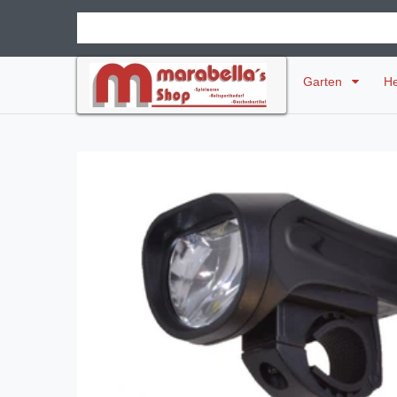
Garten
H