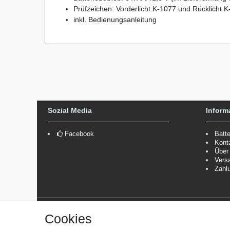
Prüfzeichen: Vorderlicht K-1077 und Rücklicht 
inkl. Bedienungsanleitung
Sozial Media
Inform
Facebook
Batt
Kont
Über
Vers
Zahl
Versanddienstleister
Cookies
*Lieferzeit: 1-3 Werktage / 4-5 Werktage - je nach Artikelgru