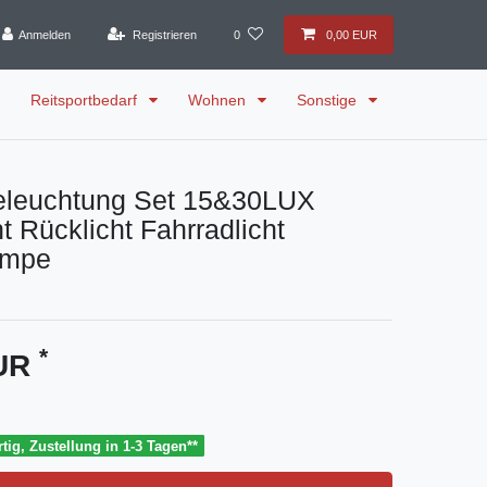
Anmelden
Registrieren
0
0,00 EUR
Reitsportbedarf
Wohnen
Sonstige
eleuchtung Set 15&30LUX
ht Rücklicht Fahrradlicht
ampe
*
EUR
tig, Zustellung in 1-3 Tagen**