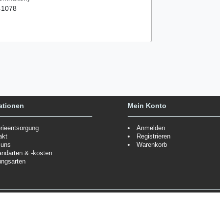
K-1078
ationen
Mein Konto
erieentsorgung
Anmelden
akt
Registrieren
 uns
Warenkorb
andarten & -kosten
ungsarten
Zahlungsmöglichkeiten
ppe.
Mehr Informationen
Wir behalten uns das Recht vor
Informationen