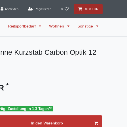
Anmelden
Registrieren
0
0,00 EUR
Reitsportbedarf
Wohnen
Sonstige
enne Kurzstab Carbon Optik 12
*
UR
tig, Zustellung in 1-3 Tagen**
In den Warenkorb