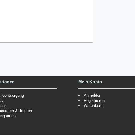
ationen
Mein Konto
erieentsorgung
Anmelden
akt
Registrieren
 uns
Warenkorb
andarten & -kosten
ungsarten