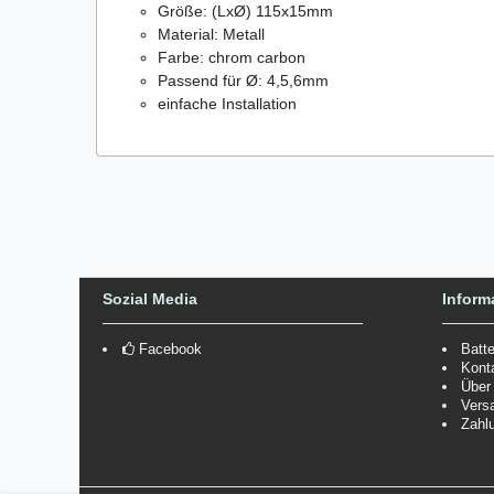
Größe: (LxØ) 115x15mm
Material: Metall
Farbe: chrom carbon
Passend für Ø: 4,5,6mm
einfache Installation
Sozial Media
Inform
Facebook
Batt
Kont
Über
Vers
Zahl