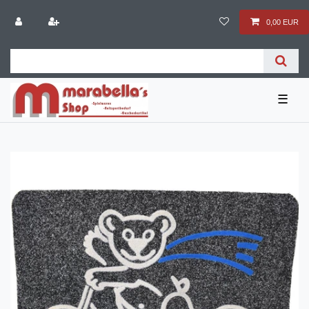
0,00 EUR
☰