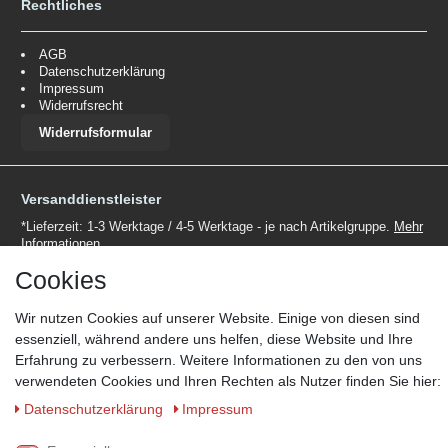
Rechtliches
AGB
Datenschutzerklärung
Impressum
Widerrufsrecht
Widerrufsformular
Versanddienstleister
*Lieferzeit: 1-3 Werktage / 4-5 Werktage - je nach Artikelgruppe.
Mehr
Informationen
Cookies
Wir nutzen Cookies auf unserer Website. Einige von diesen sind
essenziell, während andere uns helfen, diese Website und Ihre
Erfahrung zu verbessern. Weitere Informationen zu den von uns
Zahlungsmöglichkeiten
verwendeten Cookies und Ihren Rechten als Nutzer finden Sie hier:
Wir behalten uns das Recht vor im Einzelfall bestimmte
Daten­schutz­erklärung
Impressum
Zahlungsarten auszuschließen.
Mehr Informationen