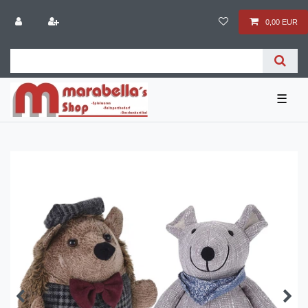
0,00 EUR
☰