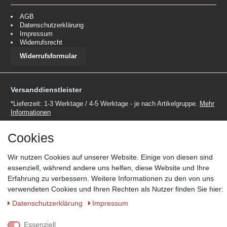
AGB
Datenschutzerklärung
Impressum
Widerrufsrecht
Widerrufsformular
Versanddienstleister
*Lieferzeit: 1-3 Werktage / 4-5 Werktage - je nach Artikelgruppe.
Mehr
Informationen
Cookies
Wir nutzen Cookies auf unserer Website. Einige von diesen sind
essenziell, während andere uns helfen, diese Website und Ihre
Zahlungsmöglichkeiten
Erfahrung zu verbessern. Weitere Informationen zu den von uns
verwendeten Cookies und Ihren Rechten als Nutzer finden Sie hier:
Wir behalten uns das Recht vor im Einzelfall bestimmte
Zahlungsarten auszuschließen.
Mehr Informationen
Daten­schutz­erklärung
Impressum
Essenziell