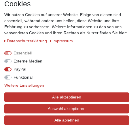
Cookies
Wir nutzen Cookies auf unserer Website. Einige von diesen sind
essenziell, während andere uns helfen, diese Website und Ihre
Zahlungsmöglichkeiten
Erfahrung zu verbessern. Weitere Informationen zu den von uns
Wir behalten uns das Recht vor im Einzelfall bestimmte
verwendeten Cookies und Ihren Rechten als Nutzer finden Sie hier:
Zahlungsarten auszuschließen.
Mehr Informationen
Daten­schutz­erklärung
Impressum
Essenziell
Externe Medien
© Copyright 2026 Marabella´s | Alle Rechte vorbehalten. | Grundpreise
PayPal
siehe Artikeldetails.
Funktional
Weitere Einstellungen
Alle akzeptieren
Auswahl akzeptieren
Alle ablehnen