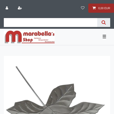
0,00 EUR
☰