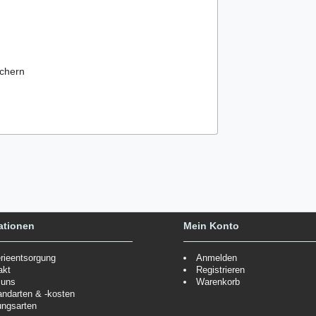
chern
ationen
Mein Konto
erieentsorgung
Anmelden
akt
Registrieren
 uns
Warenkorb
andarten & -kosten
ungsarten