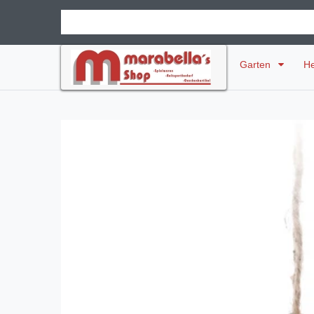
Garten
H