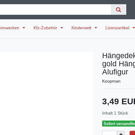
eimwerken
Kfz-Zubehör
Kinderwelt
Lizenzartikel
Hängedek
gold Hän
Alufigur
Koopman
3,49 E
Inhalt
1
Stück
Sofort versandfer