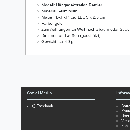
Modell: Hängedekoration Rentier
Material: Aluminium
Maße: (
Bx
HxT) ca. 11 x 9 x 2,5 cm
Farbe: gold
zum Aufhängen an Weihnachtsbaum oder Sträu
für innen und außen (geschützt)
Gewicht: ca. 60 g
Sozial Media
Inform
Facebook
Batt
Kont
Über
Vers
Zahl