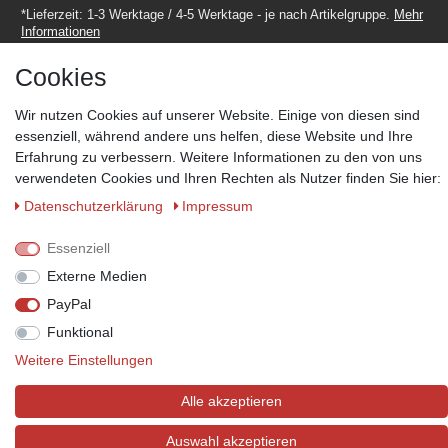
*Lieferzeit: 1-3 Werktage / 4-5 Werktage - je nach Artikelgruppe.
Mehr
Informationen
Cookies
Wir nutzen Cookies auf unserer Website. Einige von diesen sind
essenziell, während andere uns helfen, diese Website und Ihre
Erfahrung zu verbessern. Weitere Informationen zu den von uns
Zahlungsmöglichkeiten
verwendeten Cookies und Ihren Rechten als Nutzer finden Sie hier:
Wir behalten uns das Recht vor im Einzelfall bestimmte
Zahlungsarten auszuschließen.
Mehr Informationen
Daten­schutz­erklärung
Impressum
Essenziell
Externe Medien
© Copyright 2026 Marabella´s | Alle Rechte vorbehalten. | Grundpreise
PayPal
siehe Artikeldetails.
Funktional
Weitere Einstellungen
Alle akzeptieren
Auswahl akzeptieren