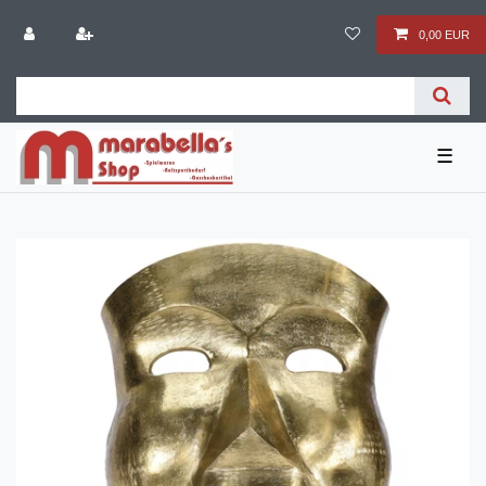
0,00 EUR
☰