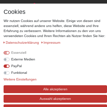
Cookies
Wir nutzen Cookies auf unserer Website. Einige von diesen sind
essenziell, während andere uns helfen, diese Website und Ihre
Zahlungsmöglichkeiten
Erfahrung zu verbessern. Weitere Informationen zu den von uns
Wir behalten uns das Recht vor im Einzelfall bestimmte
verwendeten Cookies und Ihren Rechten als Nutzer finden Sie hier:
Zahlungsarten auszuschließen.
Mehr Informationen
Daten­schutz­erklärung
Impressum
Essenziell
Externe Medien
© Copyright 2026 Marabella´s | Alle Rechte vorbehalten. | Grundpreise
PayPal
siehe Artikeldetails.
Funktional
Weitere Einstellungen
Alle akzeptieren
Auswahl akzeptieren