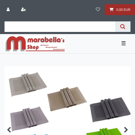
0,00 EUR
☰