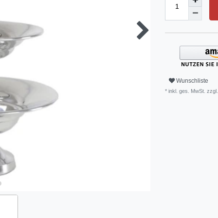
Wunschliste
* inkl. ges. MwSt. zzgl.