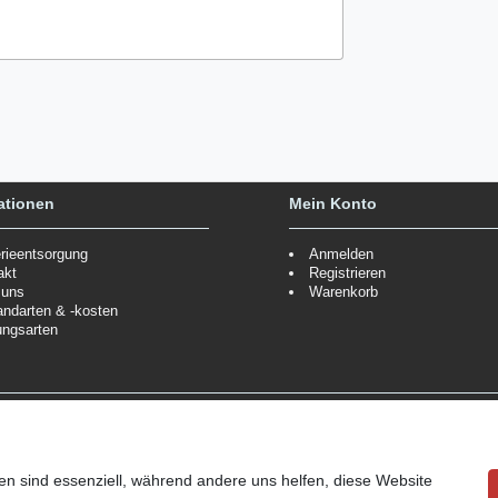
ationen
Mein Konto
erieentsorgung
Anmelden
akt
Registrieren
 uns
Warenkorb
andarten & -kosten
ungsarten
Zahlungsmöglichkeiten
ppe.
Mehr Informationen
Wir behalten uns das Recht vor
Informationen
en sind essenziell, während andere uns helfen, diese Website