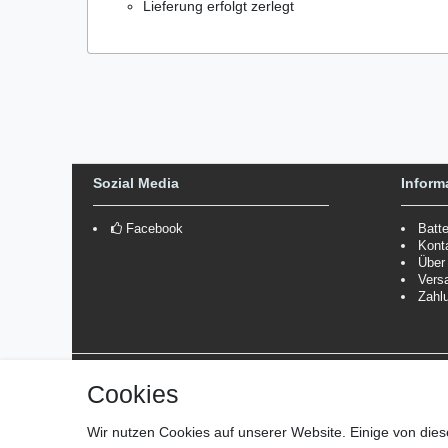
Lieferung erfolgt zerlegt
Sozial Media
Inform
Facebook
Batt
Kont
Über
Vers
Zahl
Versanddienstleister
Cookies
*Lieferzeit: 1-3 Werktage / 4-5 Werktage - je nach Artikelgru
Wir nutzen Cookies auf unserer Website. Einige von dies