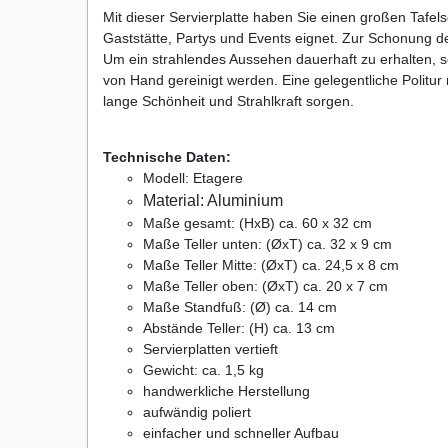
Mit dieser Servierplatte haben Sie einen großen Tafels
Gaststätte, Partys und Events eignet. Zur Schonung d
Um ein strahlendes Aussehen dauerhaft zu erhalten, so
von Hand gereinigt werden. Eine gelegentliche Politur 
lange Schönheit und Strahlkraft sorgen.
Technische Daten:
Modell: Etagere
Material: Aluminium
Maße gesamt: (HxB) ca. 60 x 32 cm
Maße Te
ller unten: (ØxT) ca. 32 x 9 cm
Maße Teller Mitte: (ØxT) ca. 24,5 x 8 cm
Maße Teller oben: (ØxT) ca. 20 x 7 cm
Maße Standfuß: (Ø) ca. 14 cm
Abstände Teller: (H) ca. 13 cm
Servierplatten vertieft
Gewicht: ca. 1,5 kg
handwerkliche Herstellung
aufwändig poliert
einfacher und schneller Aufbau