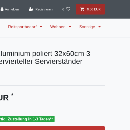
Anmelden
Registrieren
0
0,00 EUR
Reitsportbedarf
Wohnen
Sonstige
luminium poliert 32x60cm 3
rvierteller Servierständer
*
EUR
tig, Zustellung in 1-3 Tagen**