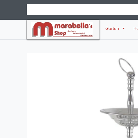
Garten
H