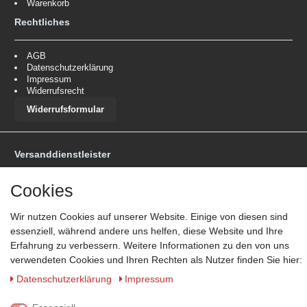
Warenkorb
Rechtliches
AGB
Datenschutzerklärung
Impressum
Widerrufsrecht
Widerrufsformular
Versanddienstleister
*Lieferzeit: 1-3 Werktage / 4-5 Werktage - je nach Artikelgruppe.
Mehr
Informationen
Cookies
Wir nutzen Cookies auf unserer Website. Einige von diesen sind
essenziell, während andere uns helfen, diese Website und Ihre
Erfahrung zu verbessern. Weitere Informationen zu den von uns
verwendeten Cookies und Ihren Rechten als Nutzer finden Sie hier:
Zahlungsmöglichkeiten
Daten­schutz­erklärung
Impressum
Wir behalten uns das Recht vor im Einzelfall bestimmte
Zahlungsarten auszuschließen.
Mehr Informationen