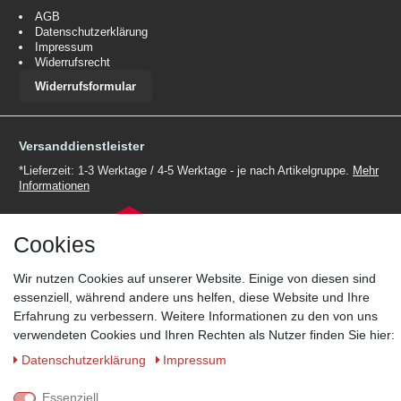
AGB
Datenschutzerklärung
Impressum
Widerrufsrecht
Widerrufsformular
Versanddienstleister
*Lieferzeit: 1-3 Werktage / 4-5 Werktage - je nach Artikelgruppe.
Mehr
Informationen
Cookies
Wir nutzen Cookies auf unserer Website. Einige von diesen sind
essenziell, während andere uns helfen, diese Website und Ihre
Zahlungsmöglichkeiten
Erfahrung zu verbessern. Weitere Informationen zu den von uns
Wir behalten uns das Recht vor im Einzelfall bestimmte
verwendeten Cookies und Ihren Rechten als Nutzer finden Sie hier:
Zahlungsarten auszuschließen.
Mehr Informationen
Daten­schutz­erklärung
Impressum
Essenziell