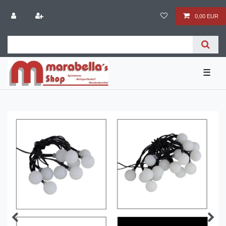
0,00 EUR
☰