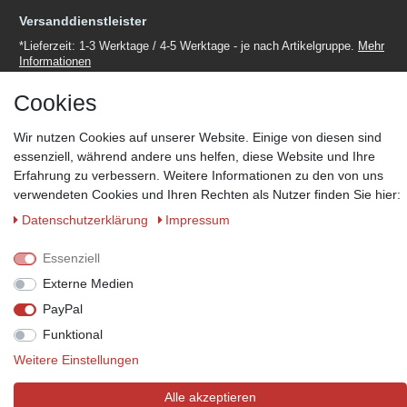
Versanddienstleister
*Lieferzeit: 1-3 Werktage / 4-5 Werktage - je nach Artikelgruppe.
Mehr
Informationen
Cookies
Wir nutzen Cookies auf unserer Website. Einige von diesen sind
essenziell, während andere uns helfen, diese Website und Ihre
Zahlungsmöglichkeiten
Erfahrung zu verbessern. Weitere Informationen zu den von uns
verwendeten Cookies und Ihren Rechten als Nutzer finden Sie hier:
Wir behalten uns das Recht vor im Einzelfall bestimmte
Zahlungsarten auszuschließen.
Mehr Informationen
Daten­schutz­erklärung
Impressum
Essenziell
Externe Medien
© Copyright 2026 Marabella´s | Alle Rechte vorbehalten. | Grundpreise
PayPal
siehe Artikeldetails.
Funktional
Weitere Einstellungen
Alle akzeptieren