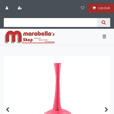
0,00 EUR
☰