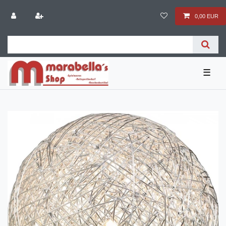
0,00 EUR
☰