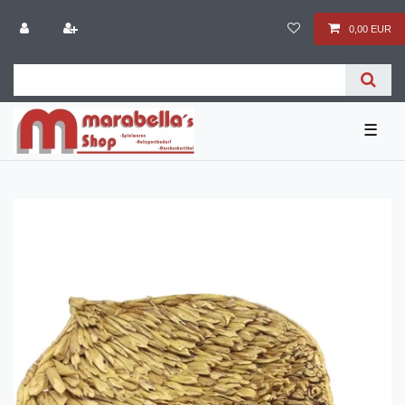
0,00 EUR
☰