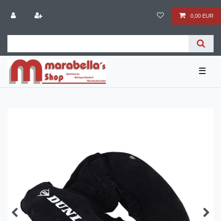
0,00 EUR
☰