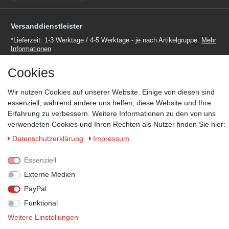
Versanddienstleister
*Lieferzeit: 1-3 Werktage / 4-5 Werktage - je nach Artikelgruppe.
Mehr
Informationen
Cookies
Wir nutzen Cookies auf unserer Website. Einige von diesen sind
essenziell, während andere uns helfen, diese Website und Ihre
Zahlungsmöglichkeiten
Erfahrung zu verbessern. Weitere Informationen zu den von uns
verwendeten Cookies und Ihren Rechten als Nutzer finden Sie hier:
Wir behalten uns das Recht vor im Einzelfall bestimmte
Zahlungsarten auszuschließen.
Mehr Informationen
Daten­schutz­erklärung
Impressum
Essenziell
Externe Medien
© Copyright 2026 Marabella´s | Alle Rechte vorbehalten. | Grundpreise
PayPal
siehe Artikeldetails.
Funktional
Weitere Einstellungen