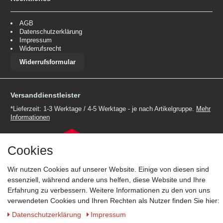
AGB
Datenschutzerklärung
Impressum
Widerrufsrecht
Widerrufsformular
Versanddienstleister
*Lieferzeit: 1-3 Werktage / 4-5 Werktage - je nach Artikelgruppe.
Mehr
Informationen
Cookies
Wir nutzen Cookies auf unserer Website. Einige von diesen sind
Zahlungsmöglichkeiten
essenziell, während andere uns helfen, diese Website und Ihre
Erfahrung zu verbessern. Weitere Informationen zu den von uns
Wir behalten uns das Recht vor im Einzelfall bestimmte
verwendeten Cookies und Ihren Rechten als Nutzer finden Sie hier:
Zahlungsarten auszuschließen.
Mehr Informationen
Daten­schutz­erklärung
Impressum