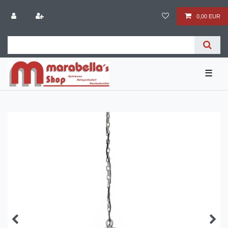
0,00 EUR
☰