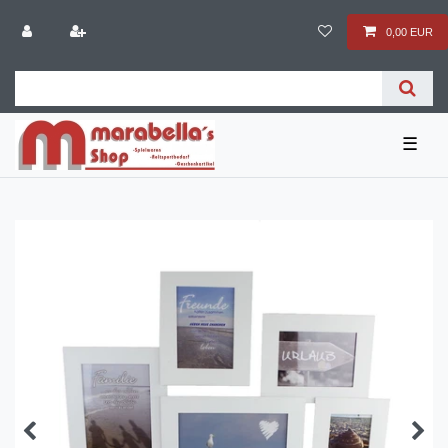
0,00 EUR
☰