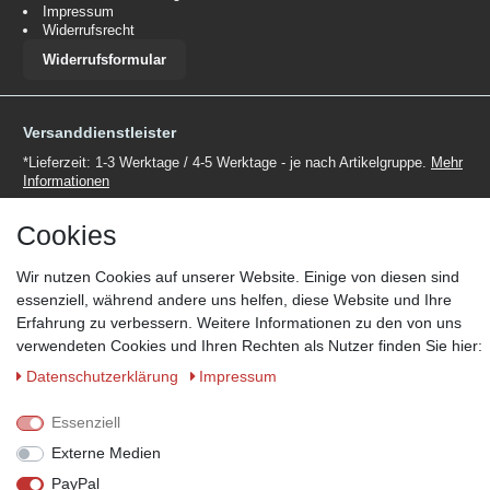
Impressum
Widerrufsrecht
Widerrufsformular
Versanddienstleister
*Lieferzeit: 1-3 Werktage / 4-5 Werktage - je nach Artikelgruppe.
Mehr
Informationen
Cookies
Wir nutzen Cookies auf unserer Website. Einige von diesen sind
essenziell, während andere uns helfen, diese Website und Ihre
Zahlungsmöglichkeiten
Erfahrung zu verbessern. Weitere Informationen zu den von uns
verwendeten Cookies und Ihren Rechten als Nutzer finden Sie hier:
Wir behalten uns das Recht vor im Einzelfall bestimmte
Zahlungsarten auszuschließen.
Mehr Informationen
Daten­schutz­erklärung
Impressum
Essenziell
Externe Medien
© Copyright 2026 Marabella´s | Alle Rechte vorbehalten. | Grundpreise
PayPal