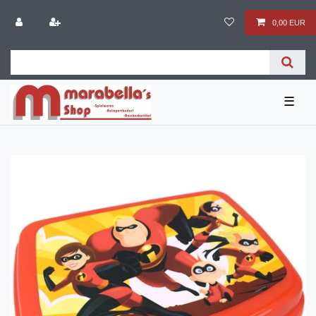
0,00 EUR
☰