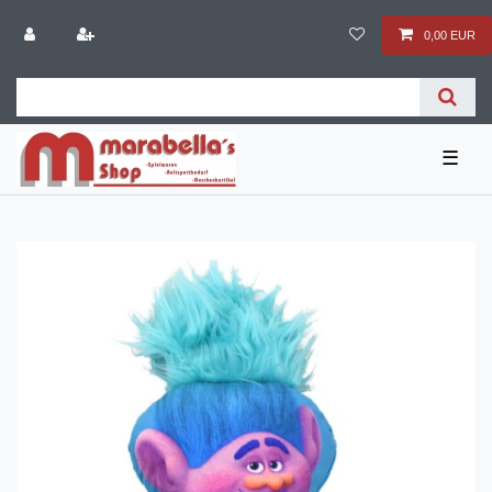
0,00 EUR
☰