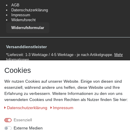
AGB
Datenschutzerklärung
Impressum
Widerrufsrecht
Widerrufsformular
Versanddienstleister
*Lieferzeit: 1-3 Werktage / 4-5 Werktage - je nach Artikelgruppe.
Mehr
Informationen
Cookies
Wir nutzen Cookies auf unserer Website. Einige von diesen sind
essenziell, während andere uns helfen, diese Website und Ihre
Erfahrung zu verbessern. Weitere Informationen zu den von uns
Zahlungsmöglichkeiten
verwendeten Cookies und Ihren Rechten als Nutzer finden Sie hier:
Wir behalten uns das Recht vor im Einzelfall bestimmte
Daten­schutz­erklärung
Impressum
Zahlungsarten auszuschließen.
Mehr Informationen
Essenziell
Externe Medien