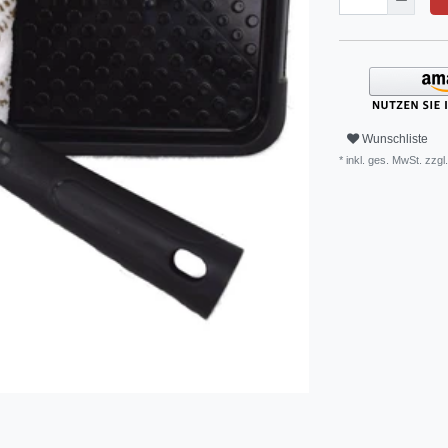
Wunschliste
* inkl. ges. MwSt. zzgl.