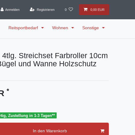
Anmelden
Registrieren
0
0,00 EUR
Reitsportbedarf
Wohnen
Sonstige
 4tlg. Streichset Farbroller 10cm
Bügel und Wanne Holzschutz
*
UR
tig, Zustellung in 1-3 Tagen**
In den Warenkorb