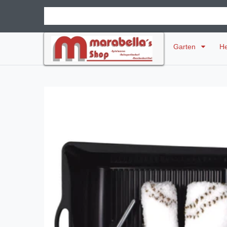
Garten
H