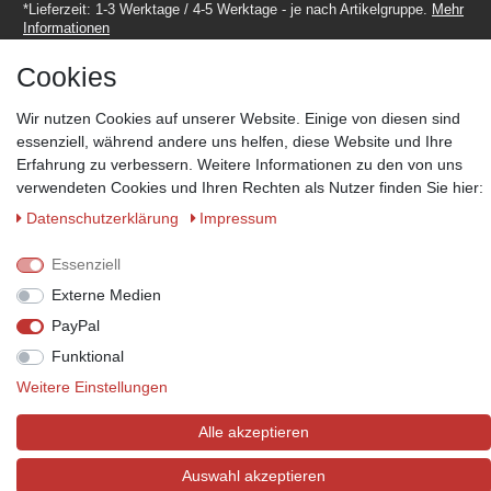
*Lieferzeit: 1-3 Werktage / 4-5 Werktage - je nach Artikelgruppe.
Mehr
Informationen
Cookies
Wir nutzen Cookies auf unserer Website. Einige von diesen sind
essenziell, während andere uns helfen, diese Website und Ihre
Erfahrung zu verbessern. Weitere Informationen zu den von uns
Zahlungsmöglichkeiten
verwendeten Cookies und Ihren Rechten als Nutzer finden Sie hier:
Wir behalten uns das Recht vor im Einzelfall bestimmte
Zahlungsarten auszuschließen.
Mehr Informationen
Daten­schutz­erklärung
Impressum
Essenziell
Externe Medien
© Copyright 2026 Marabella´s | Alle Rechte vorbehalten. | Grundpreise
PayPal
siehe Artikeldetails.
Funktional
Weitere Einstellungen
Alle akzeptieren
Auswahl akzeptieren