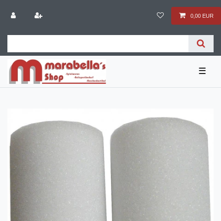
0,00 EUR
☰