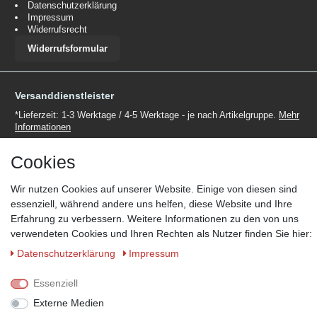
Datenschutzerklärung
Impressum
Widerrufsrecht
Widerrufsformular
Versanddienstleister
*Lieferzeit: 1-3 Werktage / 4-5 Werktage - je nach Artikelgruppe.
Mehr
Informationen
Cookies
Wir nutzen Cookies auf unserer Website. Einige von diesen sind
essenziell, während andere uns helfen, diese Website und Ihre
Zahlungsmöglichkeiten
Erfahrung zu verbessern. Weitere Informationen zu den von uns
verwendeten Cookies und Ihren Rechten als Nutzer finden Sie hier:
Wir behalten uns das Recht vor im Einzelfall bestimmte
Zahlungsarten auszuschließen.
Mehr Informationen
Daten­schutz­erklärung
Impressum
Essenziell
Externe Medien