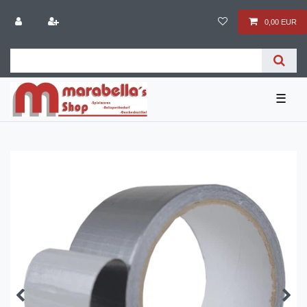
0,00 EUR
☰