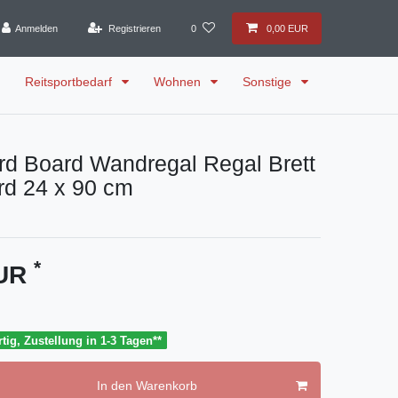
Anmelden
Registrieren
0
0,00 EUR
Reitsportbedarf
Wohnen
Sonstige
d Board Wandregal Regal Brett
rd 24 x 90 cm
*
EUR
tig, Zustellung in 1-3 Tagen**
In den Warenkorb