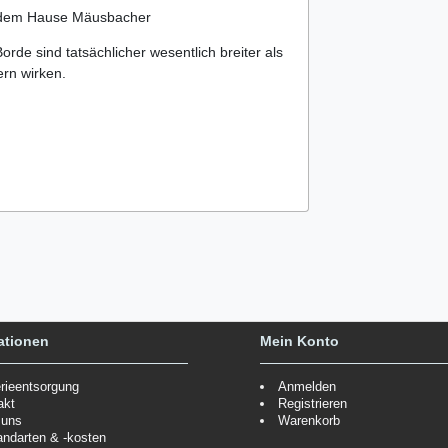
s dem Hause Mäusbacher
orde sind tatsächlicher wesentlich breiter als
ern wirken.
ationen
Mein Konto
erieentsorgung
Anmelden
akt
Registrieren
 uns
Warenkorb
andarten & -kosten