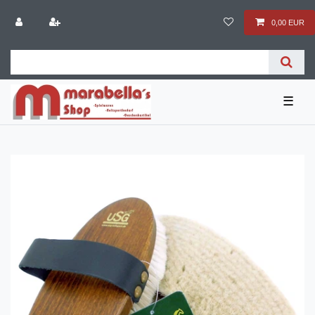
0,00 EUR
☰