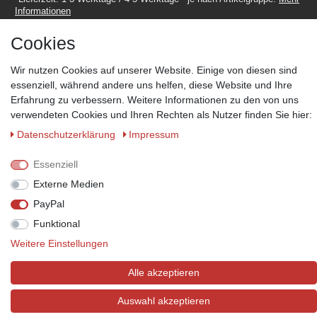
Informationen
Cookies
Wir nutzen Cookies auf unserer Website. Einige von diesen sind
essenziell, während andere uns helfen, diese Website und Ihre
Erfahrung zu verbessern. Weitere Informationen zu den von uns
Zahlungsmöglichkeiten
verwendeten Cookies und Ihren Rechten als Nutzer finden Sie hier:
Wir behalten uns das Recht vor im Einzelfall bestimmte
Zahlungsarten auszuschließen.
Mehr Informationen
Daten­schutz­erklärung
Impressum
Essenziell
Externe Medien
© Copyright 2026 Marabella´s | Alle Rechte vorbehalten. | Grundpreise
PayPal
siehe Artikeldetails.
Funktional
Weitere Einstellungen
Alle akzeptieren
Auswahl akzeptieren