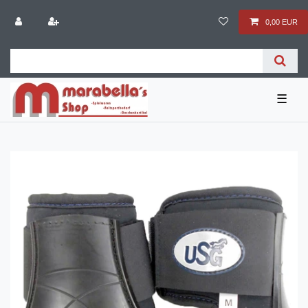
0,00 EUR
☰