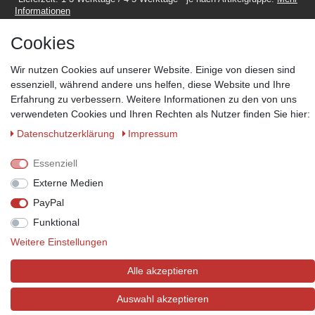
Informationen
Cookies
Wir nutzen Cookies auf unserer Website. Einige von diesen sind
essenziell, während andere uns helfen, diese Website und Ihre
Erfahrung zu verbessern. Weitere Informationen zu den von uns
Zahlungsmöglichkeiten
verwendeten Cookies und Ihren Rechten als Nutzer finden Sie hier:
Wir behalten uns das Recht vor im Einzelfall bestimmte
Zahlungsarten auszuschließen.
Mehr Informationen
Daten­schutz­erklärung
Impressum
Essenziell
Externe Medien
© Copyright 2026 Marabella´s | Alle Rechte vorbehalten. | Grundpreise
PayPal
siehe Artikeldetails.
Funktional
Weitere Einstellungen
Alle akzeptieren
Auswahl akzeptieren