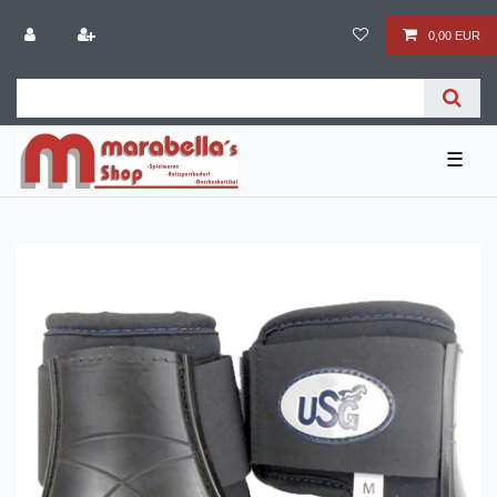
0,00 EUR
☰