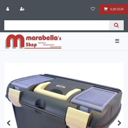
0,00 EUR
☰