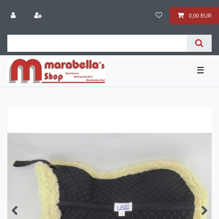
0,00 EUR
☰