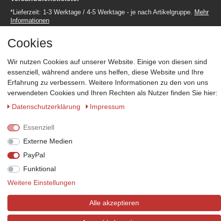
*Lieferzeit: 1-3 Werktage / 4-5 Werktage - je nach Artikelgruppe.
Mehr
Informationen
Cookies
Wir nutzen Cookies auf unserer Website. Einige von diesen sind
essenziell, während andere uns helfen, diese Website und Ihre
Erfahrung zu verbessern. Weitere Informationen zu den von uns
Zahlungsmöglichkeiten
verwendeten Cookies und Ihren Rechten als Nutzer finden Sie hier:
Wir behalten uns das Recht vor im Einzelfall bestimmte
Zahlungsarten auszuschließen.
Mehr Informationen
Daten­schutz­erklärung
Impressum
Essenziell
Externe Medien
© Copyright 2026 Marabella´s | Alle Rechte vorbehalten. | Grundpreise
PayPal
siehe Artikeldetails.
Funktional
Weitere Einstellungen
Alle akzeptieren