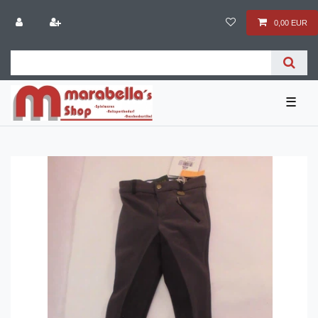
0,00 EUR
☰