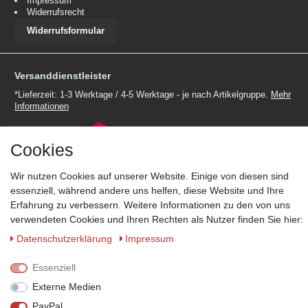
Impressum
Widerrufsrecht
Widerrufsformular
Versanddienstleister
*Lieferzeit: 1-3 Werktage / 4-5 Werktage - je nach Artikelgruppe.
Mehr
Informationen
Cookies
Wir nutzen Cookies auf unserer Website. Einige von diesen sind
essenziell, während andere uns helfen, diese Website und Ihre
Zahlungsmöglichkeiten
Erfahrung zu verbessern. Weitere Informationen zu den von uns
Wir behalten uns das Recht vor im Einzelfall bestimmte
verwendeten Cookies und Ihren Rechten als Nutzer finden Sie hier:
Zahlungsarten auszuschließen.
Mehr Informationen
Daten­schutz­erklärung
Impressum
Essenziell
Externe Medien
© Copyright 2026 Marabella´s | Alle Rechte vorbehalten. | Grundpreise
siehe Artikeldetails.
PayPal