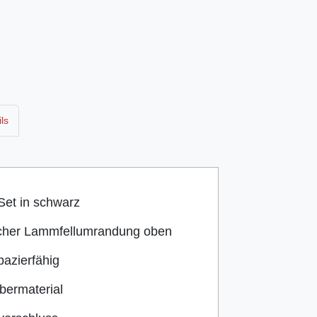
ls
et in schwarz
ischer Lammfellumrandung oben
pazierfähig
Obermaterial