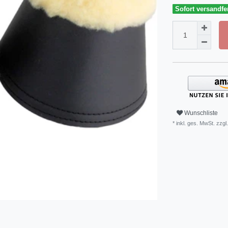
Sofort versandfer
Wunschliste
* inkl. ges. MwSt. zzgl.