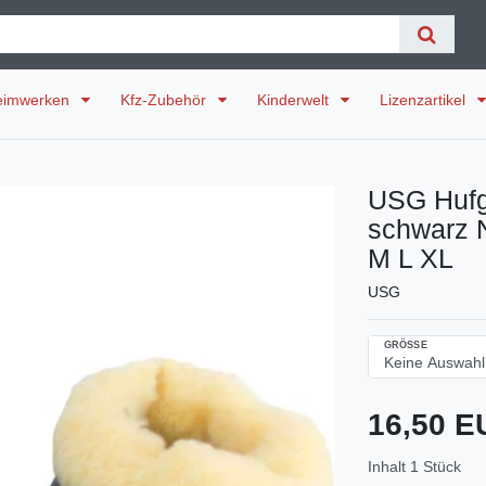
eimwerken
Kfz-Zubehör
Kinderwelt
Lizenzartikel
USG Hufg
schwarz N
M L XL
USG
GRÖSSE
16,50 
Inhalt
1
Stück