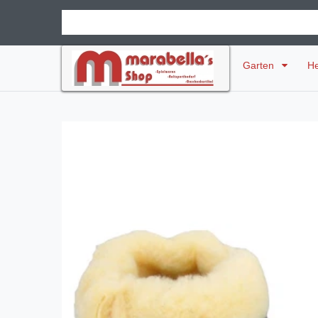
Garten
H