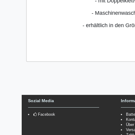
- mit Doppelklet
- Maschinenwasch
- erhältlich in den Gr
Sozial Media
Inform
Facebook
Batt
Kont
Über
Vers
Zahl