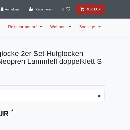
Anmelden
Registrieren
0
0,00 EUR
Reitsportbedarf
Wohnen
Sonstige
locke 2er Set Hufglocken
eopren Lammfell doppelklett S
*
EUR