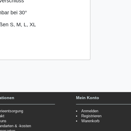
tverschluss
bar bei 30°
ößen S, M, L, XL
ationen
Mein Konto
erieentsorgung
Anmelden
akt
Registrieren
 uns
Warenkorb
andarten & -kosten
ungsarten