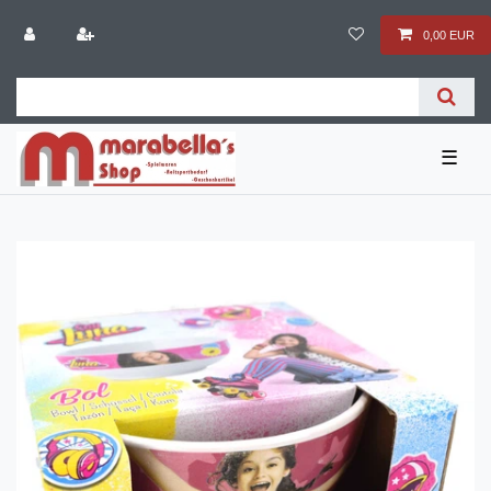
0,00 EUR
☰