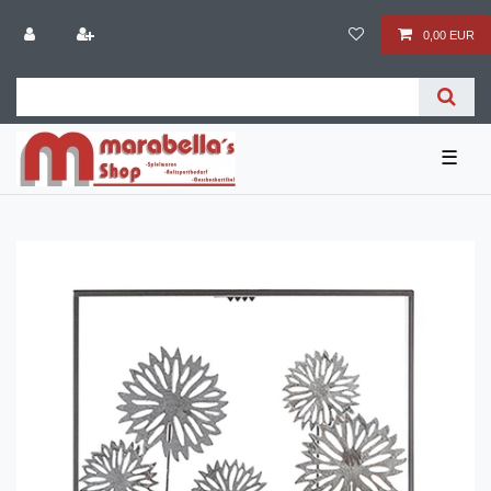
0,00 EUR
☰