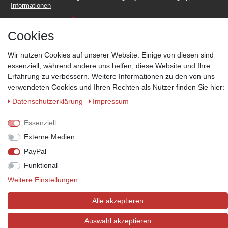
Informationen
Cookies
Wir nutzen Cookies auf unserer Website. Einige von diesen sind
essenziell, während andere uns helfen, diese Website und Ihre
Zahlungsmöglichkeiten
Erfahrung zu verbessern. Weitere Informationen zu den von uns
Wir behalten uns das Recht vor im Einzelfall bestimmte
verwendeten Cookies und Ihren Rechten als Nutzer finden Sie hier:
Zahlungsarten auszuschließen.
Mehr Informationen
Daten­schutz­erklärung
Impressum
Essenziell
Externe Medien
© Copyright 2026 Marabella´s | Alle Rechte vorbehalten. | Grundpreise
PayPal
siehe Artikeldetails.
Funktional
Weitere Einstellungen
Alle akzeptieren
Auswahl akzeptieren