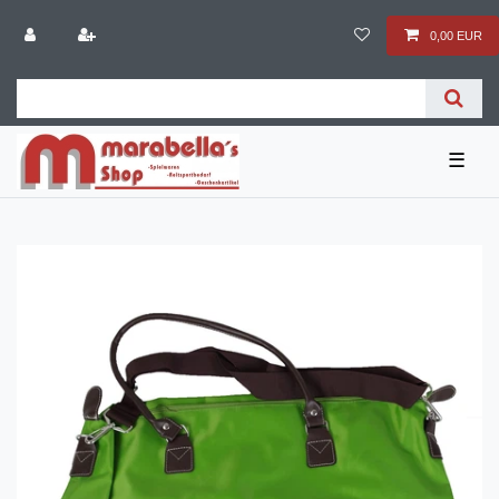
0,00 EUR
☰