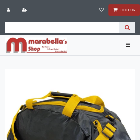
0,00 EUR
☰