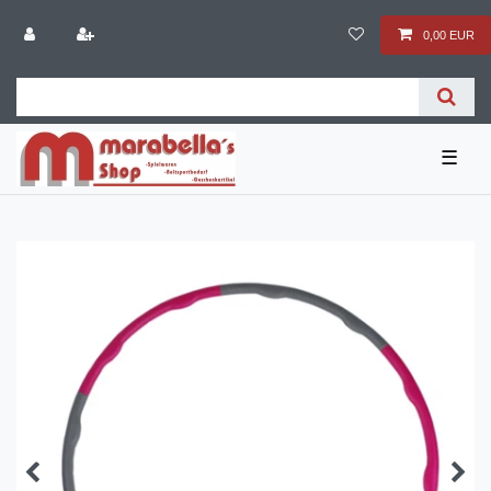
0,00 EUR
☰