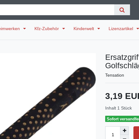
eimwerken
Kfz-Zubehör
Kinderwelt
Lizenzartikel
Ersatzgri
Golfschlä
Tensation
3,19 E
Inhalt
1
Stück
Sofort versandfer