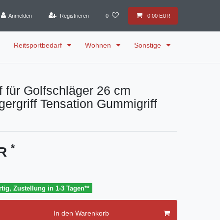
Anmelden
Registrieren
0
0,00 EUR
Reitsportbedarf
Wohnen
Sonstige
ff für Golfschläger 26 cm
gergriff Tensation Gummigriff
*
UR
tig, Zustellung in 1-3 Tagen**
In den Warenkorb