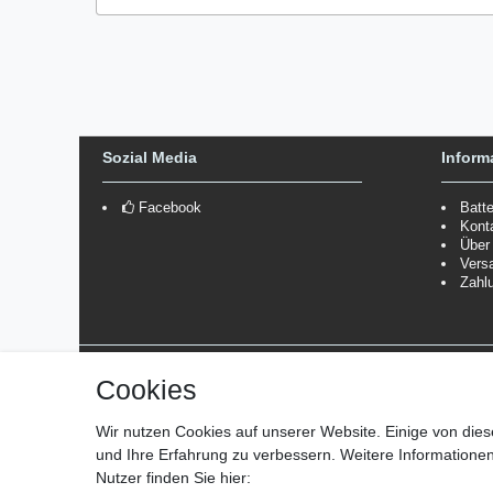
Sozial Media
Inform
Facebook
Batt
Kont
Über
Vers
Zahl
Versanddienstleister
Cookies
*Lieferzeit: 1-3 Werktage / 4-5 Werktage - je nach Artikelgru
Wir nutzen Cookies auf unserer Website. Einige von dies
und Ihre Erfahrung zu verbessern. Weitere Information
Nutzer finden Sie hier: