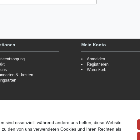
ationen
Mein Konto
erieentsorgung
Anmelden
akt
Registrieren
 uns
Warenkorb
andarten & -kosten
ungsarten
Zahlungsmöglichkeiten
ppe.
Mehr Informationen
Wir behalten uns das Recht vor
Informationen
en sind essenziell, während andere uns helfen, diese Website
en zu den von uns verwendeten Cookies und Ihren Rechten als