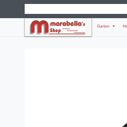
Garten
H