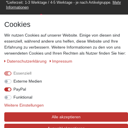
*Lieferzeit: 1-3 Werktage / 4-5 Werktage - je nach Artikelgruppe.
Mehr
Informationen
Cookies
Wir nutzen Cookies auf unserer Website. Einige von diesen sind
essenziell, während andere uns helfen, diese Website und Ihre
Zahlungsmöglichkeiten
Erfahrung zu verbessern. Weitere Informationen zu den von uns
Wir behalten uns das Recht vor im Einzelfall bestimmte
verwendeten Cookies und Ihren Rechten als Nutzer finden Sie hier:
Zahlungsarten auszuschließen.
Mehr Informationen
Daten­schutz­erklärung
Impressum
Essenziell
Externe Medien
© Copyright 2026 Marabella´s | Alle Rechte vorbehalten. | Grundpreise
PayPal
siehe Artikeldetails.
Funktional
Weitere Einstellungen
Alle akzeptieren