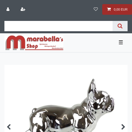
0,00 EUR
☰